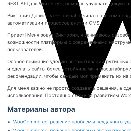
REST API для WordPress, помогая улучшать документ
Виктория Данилова — разработчица с опытом созда
автоматизации процессов внутри CMS.
Привет! Меня зовут Виктория, я занимаюсь разрабо
возможности платформы с современными инструмен
пользователей.
Особое внимание уделяю автоматизации рутинных з
и сделать сайты более устойчивыми и масштабируе
рекомендации, чтобы каждый мог применить их на 
Для меня важно не просто создавать решения, а сд
использования. Постоянно слежу за развитием Word
Материалы автора
WooCommerce: решение проблемы неудачного уда
WooCommerce: решение проблемы автоматическо