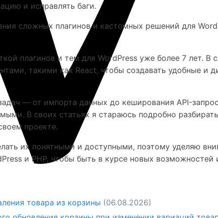
ацию и исправлять баги.
ния сложных плагинов и кастомных решений для WordP
ткой плагинов и тем для WordPress уже более 7 лет. В
тами, такими как React, чтобы создавать удобные и 
адач — от импорта данных до кеширования API-запросо
мыми. В своих статьях я стараюсь подробно разбирать
своем проекте.
елать их понятными и доступными, поэтому уделяю вним
Press и PHP, чтобы быть в курсе новых возможностей 
ления товара из корзины
(06.08.2026)
го обновления корзины при изменении вариаций това