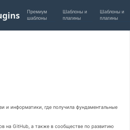
Премиум
Шаблоны и
Шаблоны и
ugins
шаблоны
плагины
плагины
и и информатики, где получила фундаментальные
в на GitHub, а также в сообществе по развитию