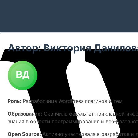
Автор: Виктория Данилов
Роль:
Разработчица WordPress плагинов и тем
Образование:
Окончила факультет прикладной инфо
знания в области программирования и веб-разработ
Open Source:
Активно участвовала в разработке и т