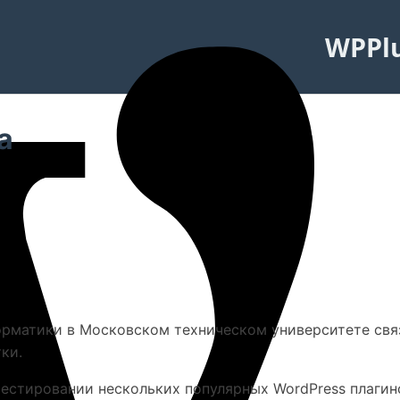
WPPl
а
рматики в Московском техническом университете связ
ки.
естировании нескольких популярных WordPress плагино