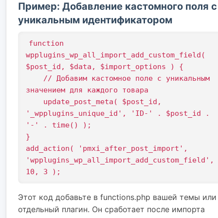
Пример: Добавление кастомного поля с
уникальным идентификатором
function 
wpplugins_wp_all_import_add_custom_field( 
$post_id, $data, $import_options ) {

    // Добавим кастомное поле с уникальным 
значением для каждого товара

    update_post_meta( $post_id, 
'_wpplugins_unique_id', 'ID-' . $post_id . 
'-' . time() );

}

add_action( 'pmxi_after_post_import', 
'wpplugins_wp_all_import_add_custom_field',
Этот код добавьте в functions.php вашей темы или
отдельный плагин. Он сработает после импорта