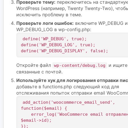
Проверьте тему:
переключитесь на стандартну
WordPress (например, Twenty Twenty-Two), чтоб
исключить проблему в теме.
Проверьте логи ошибок:
включите WP_DEBUG и
WP_DEBUG_LOG в wp-config.php:
define('WP_DEBUG', true);

define('WP_DEBUG_LOG', true);

define('WP_DEBUG_DISPLAY', false);
Откройте файл
и ищите
wp-content/debug.log
связанные с почтой.
Используйте хук для логирования отправки пи
добавьте в functions.php следующий код для
отслеживания попыток отправки email WooCom
add_action('woocommerce_email_send', 
function($email) {

    error_log('WooCommerce email отправлен: ' . 
$email->id);

});