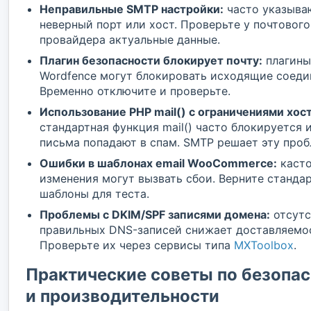
Неправильные SMTP настройки:
часто указыва
неверный порт или хост. Проверьте у почтового
провайдера актуальные данные.
Плагин безопасности блокирует почту:
плагины
Wordfence могут блокировать исходящие соеди
Временно отключите и проверьте.
Использование PHP mail() с ограничениями хост
стандартная функция mail() часто блокируется 
письма попадают в спам. SMTP решает эту проб
Ошибки в шаблонах email WooCommerce:
каст
изменения могут вызвать сбои. Верните станда
шаблоны для теста.
Проблемы с DKIM/SPF записями домена:
отсутс
правильных DNS-записей снижает доставляемо
Проверьте их через сервисы типа
MXToolbox
.
Практические советы по безопа
и производительности