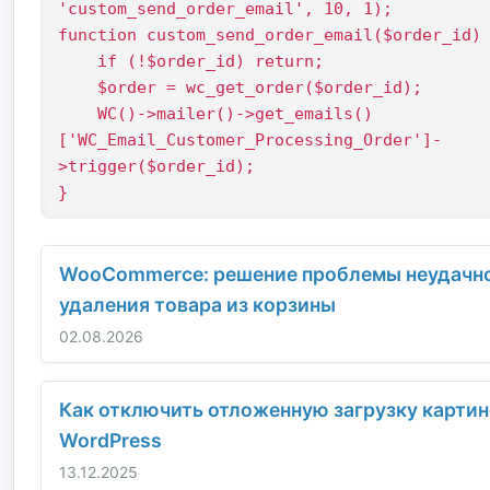
'custom_send_order_email', 10, 1);

function custom_send_order_email($order_id) 
    if (!$order_id) return;

    $order = wc_get_order($order_id);

    WC()->mailer()->get_emails()
['WC_Email_Customer_Processing_Order']-
>trigger($order_id);

}
WooCommerce: решение проблемы неудачн
удаления товара из корзины
02.08.2026
Как отключить отложенную загрузку картин
WordPress
13.12.2025